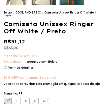
Início
.
COOL AND BASIC
.
Camiseta Unissex Ringer Off White /
Preto
Camiseta Unissex Ringer
Off White / Preto
R$51,12
R$63,90
6
x de
R$8,52
sem juros
5% de desconto
pagando com Boleto
Ver mais detalhes
10% OFF comprando 3 ou mais!
Você pode aproveitar esta promoção em qualquer produto da loja.
Tamanho:
PP
PP
P
M
G
GG