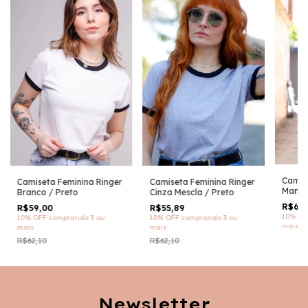
Camis
Camiseta Feminina Ringer
Camiseta Feminina Ringer
Manga
Branco / Preto
Cinza Mescla / Preto
Verme
R$61,
R$59,00
R$55,89
10% OF
10% OFF
comprando 3 ou
10% OFF
comprando 3 ou
mais
mais
mais
R$62,10
R$62,10
Newsletter