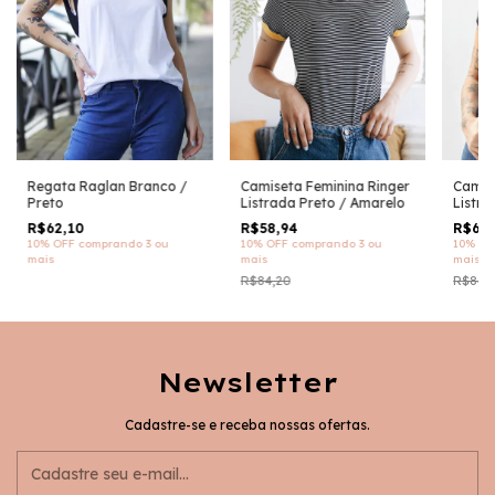
Regata Raglan Branco /
Camiseta Feminina Ringer
Camis
Preto
Listrada Preto / Amarelo
Listra
R$62,10
R$58,94
R$63,
10% OFF
comprando 3 ou
10% OFF
comprando 3 ou
10% OF
mais
mais
mais
R$84,20
R$84,
Newsletter
Cadastre-se e receba nossas ofertas.