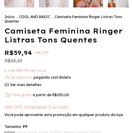
Início
.
COOL AND BASIC
.
Camiseta Feminina Ringer Listras Tons
Quentes
Camiseta Feminina Ringer
Listras Tons Quentes
R$59,94
-
5
%
OFF
R$63,10
6
x de
R$9,99
sem juros
5% de desconto
pagando com Boleto
Ver mais detalhes
Frete grátis
a partir de
R$250,00
10% OFF comprando 3 ou mais!
Você pode aproveitar esta promoção em qualquer produto da loja.
Tamanho:
PP