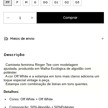
PP
P
M
G
GG
G1
G2
G3
Meios de envio
Descrição
Camiseta feminina Ringer Tee com modelagem
ajustada,
produzida em Malha Ecológica de algodão com
poliéster.
A cor Off White e a estampa em tons mais claros adiciona um
toque especial vintage á peça.
Estampa com combinação de listras em tons quentes.
Detalhes:
Cores: Off White + Off White.
Composição: 50% Algodão + 50%Poliéster.