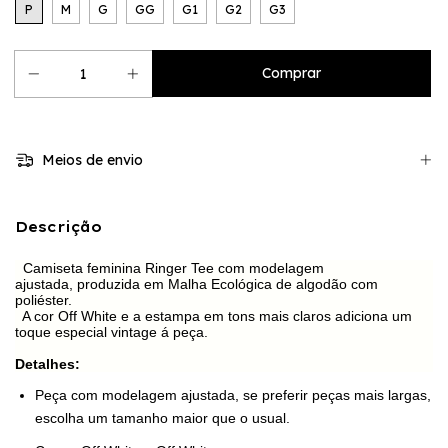
P
M
G
GG
G1
G2
G3
Meios de envio
Descrição
Camiseta feminina Ringer Tee com modelagem
ajustada,
produzida em Malha Ecológica de algodão com
poliéster.
A cor Off White e a estampa em tons mais claros adiciona um
toque especial vintage á peça.
Detalhes:
Peça com modelagem ajustada, se preferir peças mais largas,
escolha um tamanho maior que o usual.