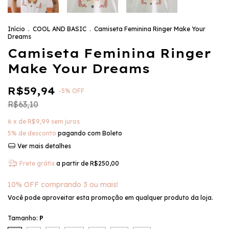
Início
.
COOL AND BASIC
.
Camiseta Feminina Ringer Make Your
Dreams
Camiseta Feminina Ringer
Make Your Dreams
R$59,94
-
5
%
OFF
R$63,10
6
x de
R$9,99
sem juros
5% de desconto
pagando com Boleto
Ver mais detalhes
Frete grátis
a partir de
R$250,00
10% OFF comprando 3 ou mais!
Você pode aproveitar esta promoção em qualquer produto da loja.
Tamanho:
P