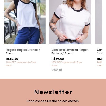
Regata Raglan Branco /
Camiseta Feminina Ringer
Camis
Preto
Branco / Preto
Manga
Preto
R$62,10
R$59,00
R$61,
10% OFF
comprando 3 ou
10% OFF
comprando 3 ou
10% OF
mais
mais
mais
R$62,10
Newsletter
Cadastre-se e receba nossas ofertas.