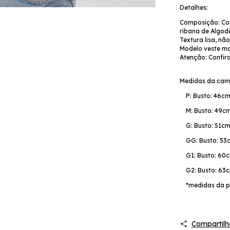
Detalhes:
Composição: Co
ribana de Algod
Textura lisa, nã
Modelo veste m
Atenção: Confir
Medidas da cami
P: Busto: 46cm 
M: Busto: 49cm 
G: Busto: 51cm 
GG: Busto: 53cm
G1: Busto: 60cm
G2: Busto: 63cm
*medidas da pe
Compartilh