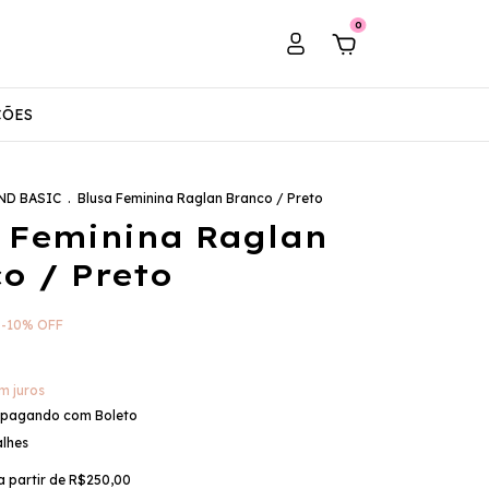
0
ÇÕES
ND BASIC
.
Blusa Feminina Raglan Branco / Preto
 Feminina Raglan
o / Preto
-
10
%
OFF
m juros
pagando com Boleto
alhes
a partir de
R$250,00