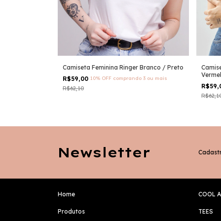
Preto
Camiseta Feminina Ringer Branco / Preto
Camise
Verme
 3 ou mais
R$59,00
10% OFF
comprando 3 ou mais
R$59
R$62,10
R$62,1
Newsletter
Cadastr
Home
COOL A
Produtos
TEES