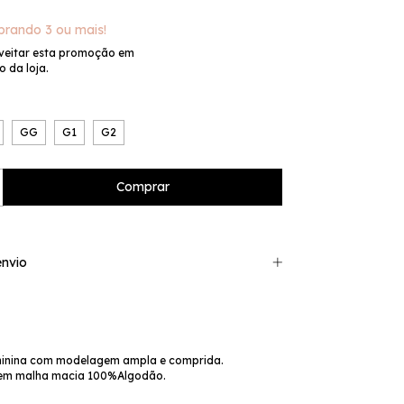
rando 3 ou mais!
veitar esta promoção em
 da loja.
GG
G1
G2
nvio
minina com modelagem ampla e comprida.
em malha macia 100%Algodão.