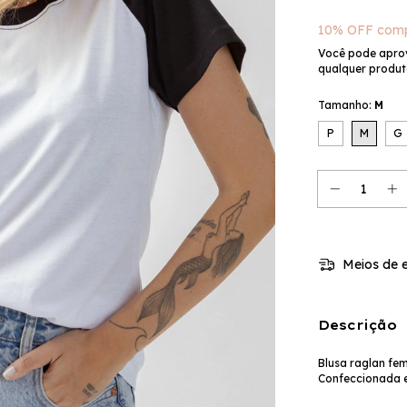
10% OFF comp
Você pode apro
qualquer produto
Tamanho:
M
P
M
G
Meios de e
Descrição
Blusa raglan fe
Confeccionada 