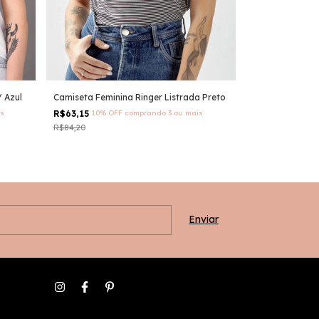
 Azul
Camiseta Feminina Ringer Listrada Preto
Regata Croppe
s
R$63,15
10% OFF
comprando 3 ou mais
R$39,06
10% O
R$84,20
R$55,80