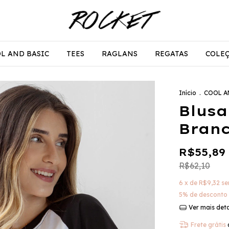
L AND BASIC
TEES
RAGLANS
REGATAS
COLE
Início
.
COOL A
Blusa
Branc
R$55,89
R$62,10
6
x de
R$9,32
se
5% de desconto
Ver mais det
Frete grátis