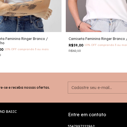
ta Feminina Ringer Branco /
Camiseta Feminina Ringer Branco /
lho
R$59,00
10% OFF
comprando 3 ou mai
,00
10% OFF
comprando 3 ou mais
R$62,10
0
e-se e receba nossas ofertas.
ND BASIC
Entre em contato
5547997222962