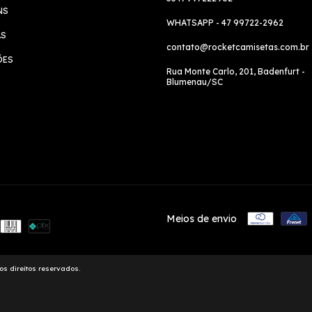
NS
WHATSAPP - 47 99722-2962
AS
contato@rocketcamisetas.com.br
ÕES
Rua Monte Carlo, 201, Badenfurt -
Blumenau/SC
Meios de envio
os direitos reservados.