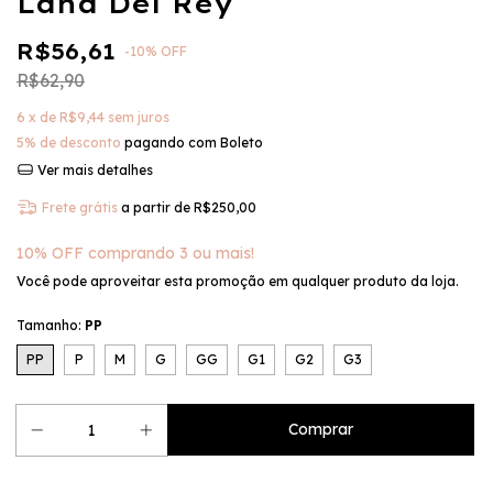
Lana Del Rey
R$56,61
-
10
%
OFF
R$62,90
6
x de
R$9,44
sem juros
5% de desconto
pagando com Boleto
Ver mais detalhes
Frete grátis
a partir de
R$250,00
10% OFF comprando 3 ou mais!
Você pode aproveitar esta promoção em qualquer produto da loja.
Tamanho:
PP
PP
P
M
G
GG
G1
G2
G3