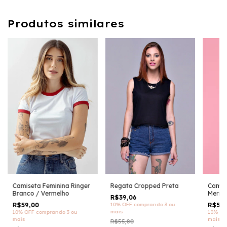
Produtos similares
Camiseta Feminina Ringer
Regata Cropped Preta
Camis
Branco / Vermelho
Merma
R$39,06
R$59,00
10% OFF
comprando 3 ou
R$56,
mais
10% OFF
comprando 3 ou
10% OF
mais
mais
R$55,80