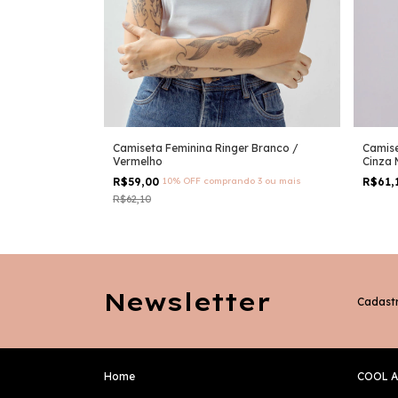
Camiseta Feminina Ringer Branco /
Camise
Vermelho
Cinza 
 3 ou mais
R$59,00
10% OFF
comprando 3 ou mais
R$61,
R$62,10
Newsletter
Cadastr
Home
COOL A