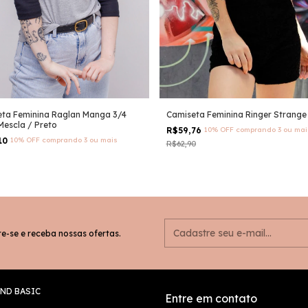
ta Feminina Raglan Manga 3/4
Camiseta Feminina Ringer Strange
Mescla / Preto
R$59,76
10% OFF
comprando 3 ou mai
10
10% OFF
comprando 3 ou mais
R$62,90
e-se e receba nossas ofertas.
ND BASIC
Entre em contato