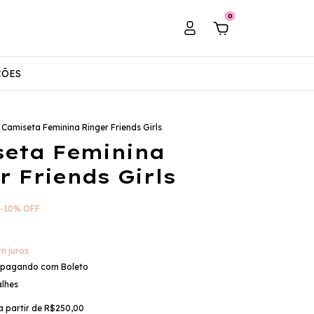
0
ÇÕES
Camiseta Feminina Ringer Friends Girls
eta Feminina
r Friends Girls
-
10
%
OFF
m juros
pagando com Boleto
alhes
a partir de
R$250,00