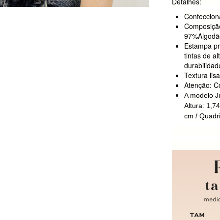
Detalhes:
Confeccion
Composição
97%Algodã
Estampa pr
tintas de a
durabilidad
Textura lis
Atenção: Co
A modelo J
Altura: 1,7
cm / Quadri