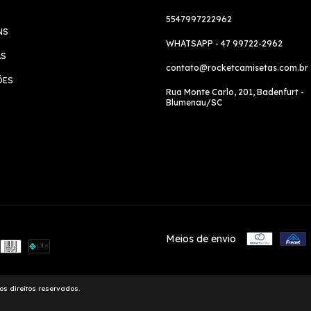
5547997222962
NS
WHATSAPP - 47 99722-2962
AS
contato@rocketcamisetas.com.br
ÕES
Rua Monte Carlo, 201, Badenfurt -
Blumenau/SC
Meios de envio
os direitos reservados.