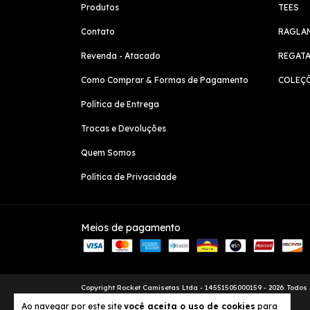
Produtos
TEES
Contato
RAGLA
Revenda - Atacado
REGAT
Como Comprar & Formas de Pagamento
COLEÇ
Política de Entrega
Trocas e Devoluções
Quem Somos
Política de Privacidade
Meios de pagamento
Copyright Rocket Camisetas Ltda - 14551505000159 - 2026. Todos 
Ao navegar por este site
você aceita o uso de cookies
para