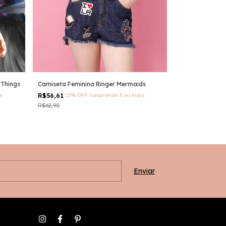
Camiseta Femin
 Things
Camiseta Feminina Ringer Mermaids
Vermelho
s
R$56,61
10% OFF
comprando 3 ou mais
R$55,89
10% OF
R$62,90
R$62,10