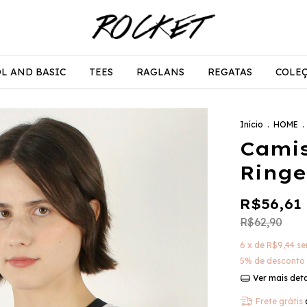
L AND BASIC
TEES
RAGLANS
REGATAS
COLE
Início
.
HOME
.
Camis
Ringe
R$56,61
R$62,90
6
x de
R$9,44
se
5% de desconto
Ver mais det
Frete grátis