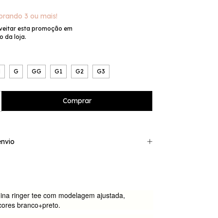
rando 3 ou mais!
veitar esta promoção em
 da loja.
M
G
GG
G1
G2
G3
nvio
ina ringer tee com modelagem ajustada,
cores branco+preto.