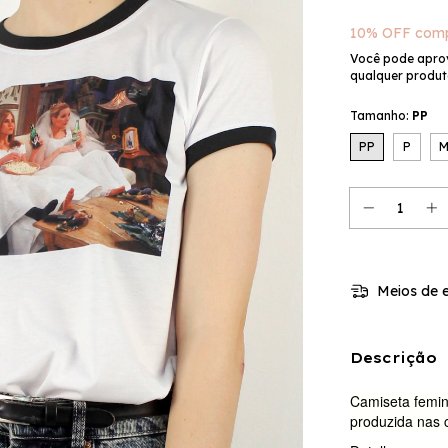
10% OFF comp
Você pode apro
qualquer produto
Tamanho:
PP
PP
P
Meios de e
Descrição
Camiseta femin
produzida nas 